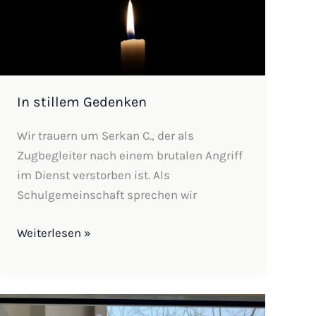
In stillem Gedenken
Wir trauern um Serkan C., der als
Zugbegleiter nach einem brutalen Angriff
im Dienst verstorben ist. Als
Schulgemeinschaft sprechen wir
Weiterlesen »
Viele