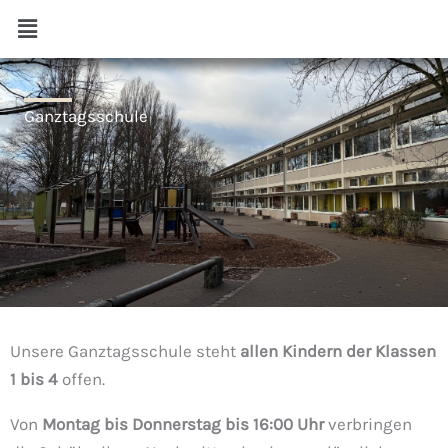
Zum
Menü
Inhalt
springen
Ganztagsschule
Unsere Ganztagsschule steht
allen Kindern der Klassen
1 bis 4
offen.
Von
Montag bis Donnerstag bis 16:00 Uhr
verbringen